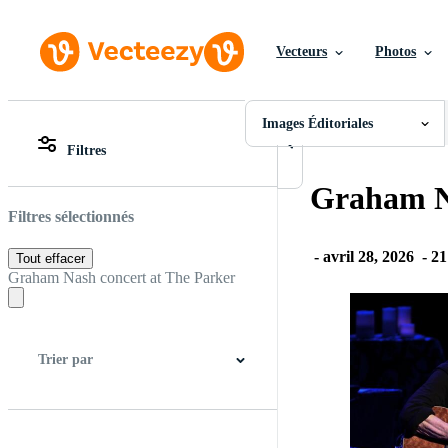
Vecteurs
Photos
Images Éditoriales
Toutes Images
Photos
Images Éditoriales
PNGs
Filtres
PSDs
Toutes Images
SVGs
Photos
Graham Na
Modèles
PNGs
Vecteurs
PSDs
Filtres sélectionnés
Vidéos
SVGs
Motion graphics
Modèles
-
avril 28, 2026
-
21
Tout effacer
Images Éditoriales
Vecteurs
Graham Nash concert at The Parker
Événements Éditoriaux
Vidéos
Motion graphics
Images Éditoriales
Événements Éditoriaux
Trier par
Meilleure correspondance
Plus récent