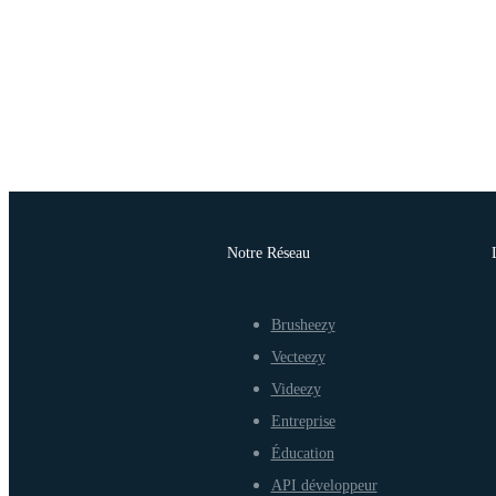
Notre Réseau
Brusheezy
Vecteezy
Videezy
Entreprise
Éducation
API développeur