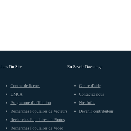
Liens Du Site
En Savoir Davantage
Contrat de licence
Centre d'aide
DMCA
Contactez nous
Programme d’affiliation
Nos Infos
Recherches Populaires de Vecteurs
Devenir contributeur
Recherches Populaires de Photos
Recherches Populaires de Vidéo