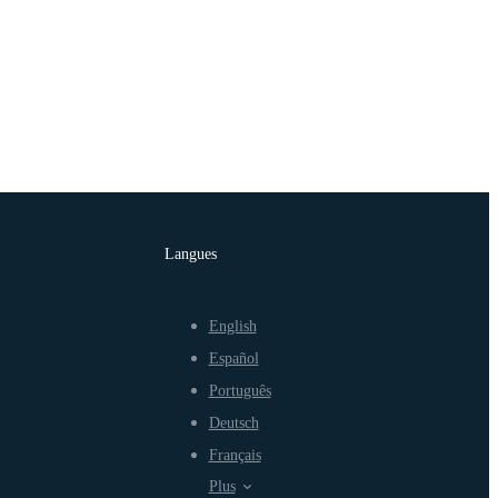
Langues
English
Español
Português
Deutsch
Français
Plus