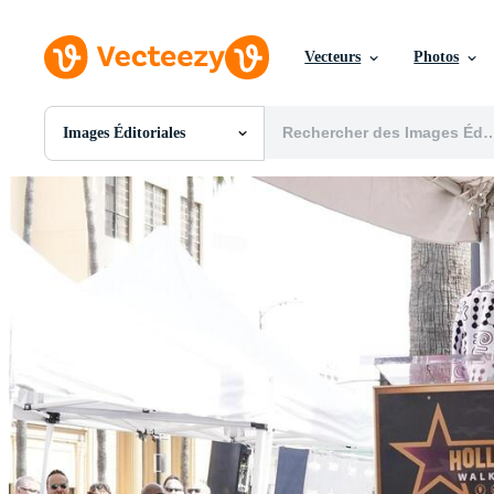
Vecteurs
Photos
Images Éditoriales
Toutes Images
Photos
PNGs
PSDs
SVGs
Modèles
Vecteurs
Vidéos
Motion graphics
Images Éditoriales
Événements Éditoriaux