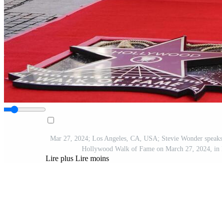
Mar 27, 2024; Los Angeles, CA, USA; Stevie Wonder speaks 
Hollywood Walk of Fame on March 27, 2024, in
Lire plus
Lire moins