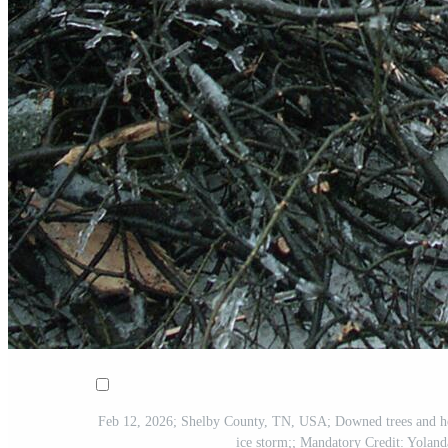
Feb 12, 2026; Shelby County, TN, USA; Downed trees and hea
ice storm;; Mandatory Credit: Yo