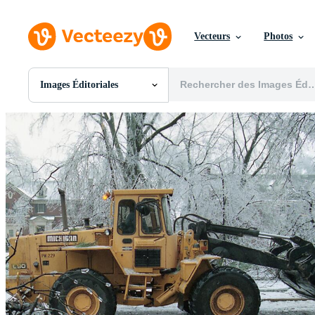
Vecteurs
Photos
Images Éditoriales
Toutes Images
Photos
PNGs
PSDs
SVGs
Modèles
Vecteurs
Vidéos
Motion graphics
Images Éditoriales
Événements Éditoriaux