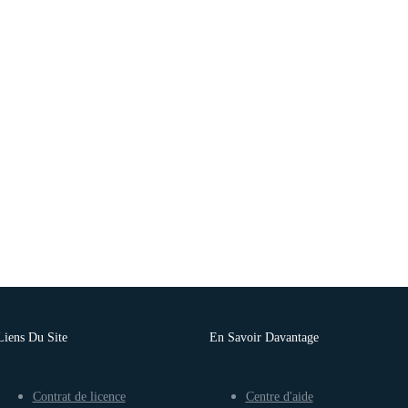
Liens Du Site
En Savoir Davantage
Contrat de licence
Centre d'aide