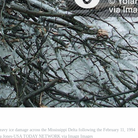
vy ice damage across the Mississippi Delta following the February 11, 1994
landa Jones-USA TODAY NETWORK via Imagn Images