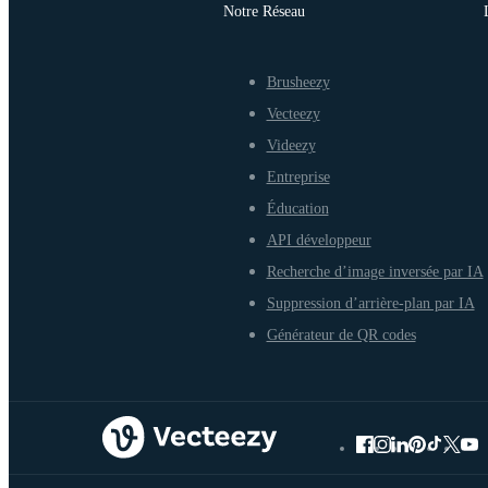
Notre Réseau
Brusheezy
Vecteezy
Videezy
Entreprise
Éducation
API développeur
Recherche d’image inversée par IA
Suppression d’arrière-plan par IA
Générateur de QR codes