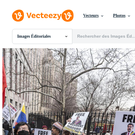
Vecteurs
Photos
Images Éditoriales
Toutes Images
Photos
PNGs
PSDs
SVGs
Modèles
Vecteurs
Vidéos
Motion graphics
Images Éditoriales
Événements Éditoriaux