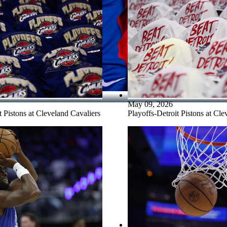
May 09, 2026
t Pistons at Cleveland Cavaliers
Playoffs-Detroit Pistons at Cle