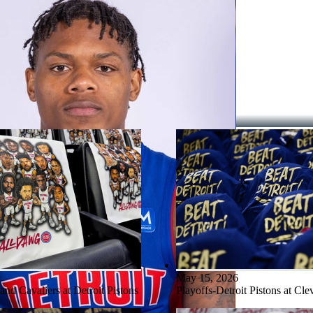
on
May 15, 2026
and Cavaliers at Detroit Pistons
Playoffs-Detroit Pistons at Cle