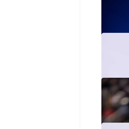
Cade Cunning
Tobias Harris