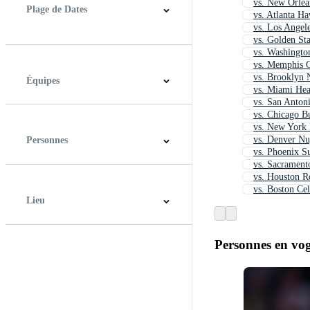
vs. New Orlea
Plage de Dates
vs. Atlanta H
vs. Los Angel
vs. Golden Sta
À tout moment
Dernières 48 heures
Derniers 7 jours
Derniers 30 jours
Derniers 12 mois
vs. Washingto
vs. Memphis G
vs. Brooklyn 
Équipes
vs. Miami Hea
vs. San Anton
vs. Chicago Bu
Detroit Pistons
vs. New York
vs. Denver Nu
Personnes
vs. Phoenix S
vs. Sacrament
vs. Houston R
vs. Boston Cel
Lieu
Personnes en vo