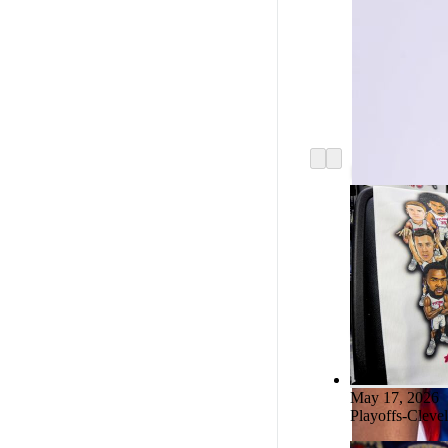
Daniss Jenkins
Ausar Thomps
May 17, 2026
Playoffs-Clevel