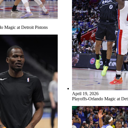
o Magic at Detroit Pistons
April 19, 2026
Playoffs-Orlando Magic at Detr