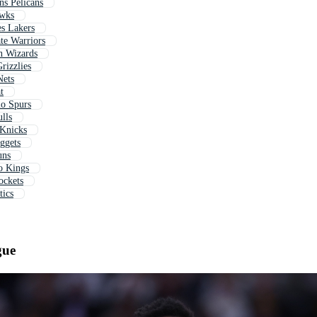
ns Pelicans
awks
es Lakers
te Warriors
n Wizards
rizzlies
Nets
t
io Spurs
lls
 Knicks
ggets
uns
o Kings
ockets
tics
gue