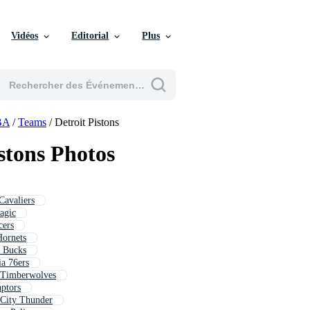
Vidéos
Editorial
Plus
BA
/
Teams
/
Detroit Pistons
istons Photos
Cavaliers
agic
cers
Hornets
e Bucks
ia 76ers
 Timberwolves
aptors
 City Thunder