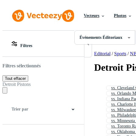
Vecteurs
Photos
Événements Éditoriaux
Toutes Images
Photos
Événements Éditoriaux
PNGs
Filtres
PSDs
Toutes Images
SVGs
Photos
Editorial
/
Sports
/
N
Modèles
PNGs
Vecteurs
PSDs
Detroit P
Filtres sélectionnés
Vidéos
SVGs
Motion graphics
Modèles
Tout effacer
Images Éditoriales
Vecteurs
Detroit Pistons
vs. Cleveland 
Événements Éditoriaux
Vidéos
vs. Orlando M
Motion graphics
vs. Indiana Pa
Images Éditoriales
vs. Charlotte 
Événements Éditoriaux
Trier par
vs. Milwauke
vs. Philadelph
vs. Minnesota
vs. Toronto R
Meilleure correspondance
Plus récent
vs. Oklahoma