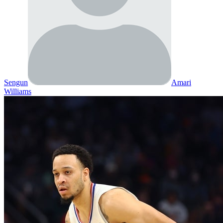
Sengun
Amari
Williams