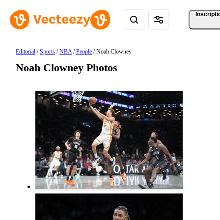
Inscripti
Editorial
/
Sports
/
NBA
/
People
/
Noah Clowney
Noah Clowney Photos