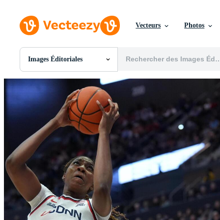
Vecteurs
Photos
Images Éditoriales
Toutes Images
Photos
PNGs
PSDs
SVGs
Modèles
Vecteurs
Vidéos
Motion graphics
Images Éditoriales
Événements Éditoriaux