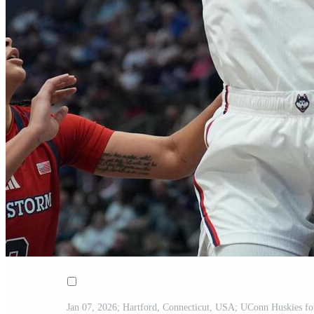
Jan 07, 2026; Hartford, Connecticut, USA; UConn Huskies for