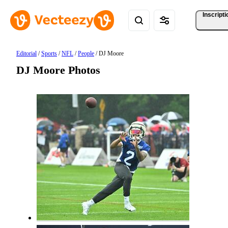
Inscripti
Editorial
/
Sports
/
NFL
/
People
/
DJ Moore
DJ Moore Photos