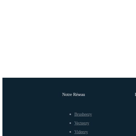
Notre Réseau
Brusheezy
Vecteezy
Videezy