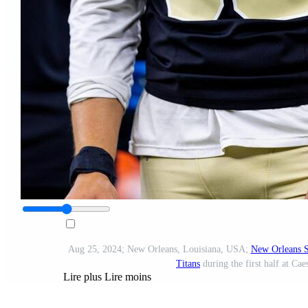
Aug 25, 2024; New Orleans, Louisiana, USA;
New Orleans S
Titans
during the first half at C
Lire plus
Lire moins