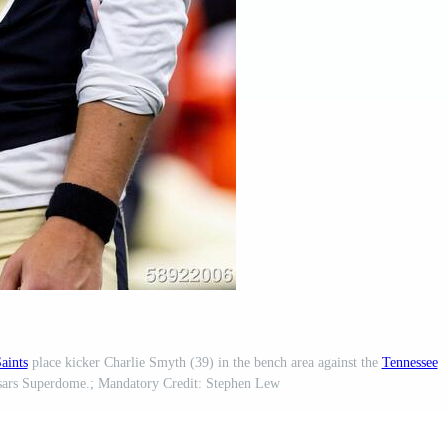
aints
place kicker Charlie Smyth (39) in the bench area against the
Tennessee
aesars Superdome.; Mandatory Credit: Stephen Lew