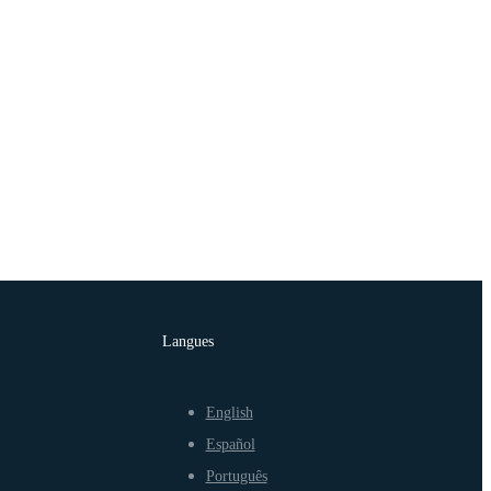
Langues
English
Español
Português