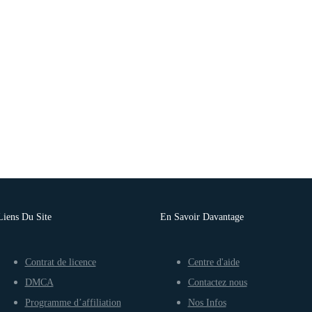
Liens Du Site
En Savoir Davantage
Contrat de licence
Centre d'aide
DMCA
Contactez nous
Programme d’affiliation
Nos Infos