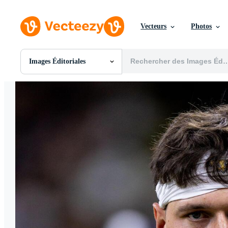
Vecteurs
Photos
Images Éditoriales
Toutes Images
Photos
PNGs
PSDs
SVGs
Modèles
Vecteurs
Vidéos
Motion graphics
Images Éditoriales
Événements Éditoriaux