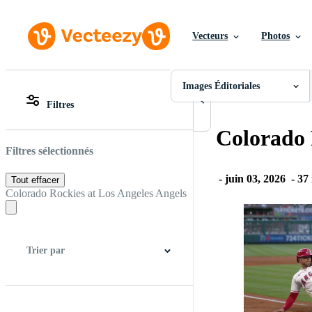
Vecteurs
Photos
Images Éditoriales
Toutes Images
Photos
Images Éditoriales
PNGs
Filtres
PSDs
Toutes Images
SVGs
Photos
Colorado 
Modèles
PNGs
Vecteurs
PSDs
Filtres sélectionnés
Vidéos
SVGs
Motion graphics
Modèles
-
juin 03, 2026
-
37 
Tout effacer
Images Éditoriales
Vecteurs
Colorado Rockies at Los Angeles Angels
Événements Éditoriaux
Vidéos
Motion graphics
Images Éditoriales
Événements Éditoriaux
Trier par
Meilleure correspondance
Plus récent