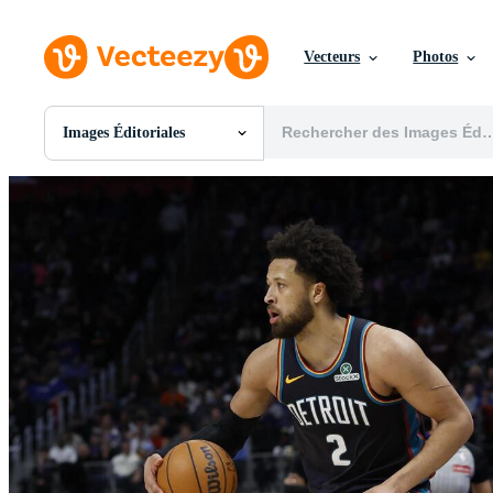
Vecteurs
Photos
Images Éditoriales
Toutes Images
Photos
PNGs
PSDs
SVGs
Modèles
Vecteurs
Vidéos
Motion graphics
Images Éditoriales
Événements Éditoriaux