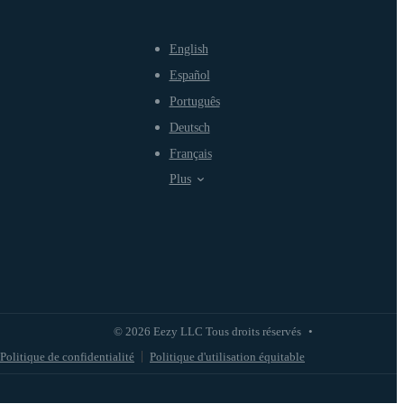
English
Español
Português
Deutsch
Français
Plus
© 2026 Eezy LLC Tous droits réservés
•
Politique de confidentialité
Politique d'utilisation équitable