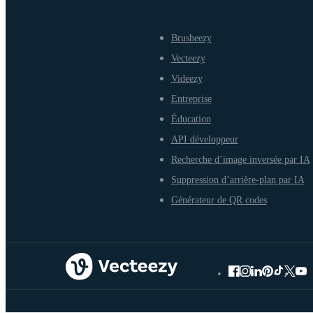
Brusheezy
Vecteezy
Videezy
Entreprise
Éducation
API développeur
Recherche d’image inversée par IA
Suppression d’arrière-plan par IA
Générateur de QR codes