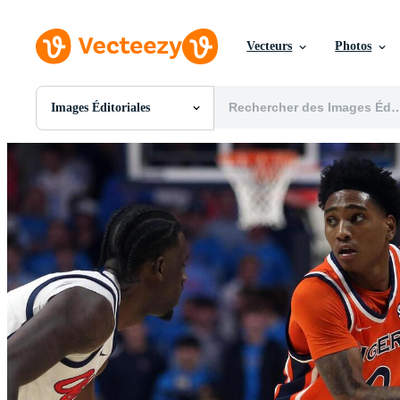
Vecteurs
Photos
Images Éditoriales
Toutes Images
Photos
PNGs
PSDs
SVGs
Modèles
Vecteurs
Vidéos
Motion graphics
Images Éditoriales
Événements Éditoriaux