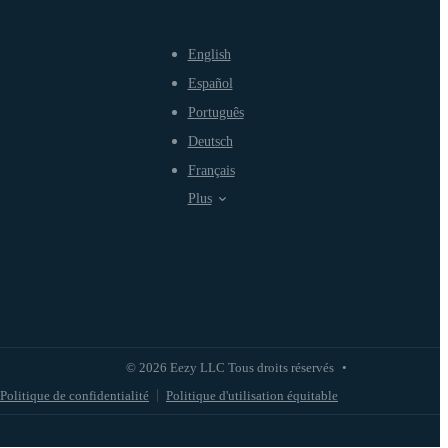
English
Español
Português
Deutsch
Français
Plus
© 2026 Eezy LLC Tous droits réservés
•
Politique de confidentialité
Politique d'utilisation équitable