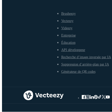
Brusheezy
Vecteezy
Videezy
Entreprise
Éducation
API développeur
Recherche d’image inversée par IA
Suppression d’arrière-plan par IA
Générateur de QR codes