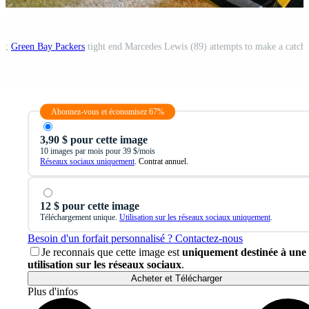
SA;
Green Bay Packers
tight end Marcedes Lewis (89) attempts to make a catch 
Abonnez-vous et économisez 67%
3,90 $ pour cette image
10 images par mois pour 39 $/mois
Réseaux sociaux uniquement
. Contrat annuel.
12 $ pour cette image
Téléchargement unique.
Utilisation sur les réseaux sociaux uniquement
.
Besoin d'un forfait personnalisé ? Contactez-nous
Je reconnais que cette image est
uniquement destinée à une
utilisation sur les réseaux sociaux
.
Acheter et Télécharger
Plus d'infos