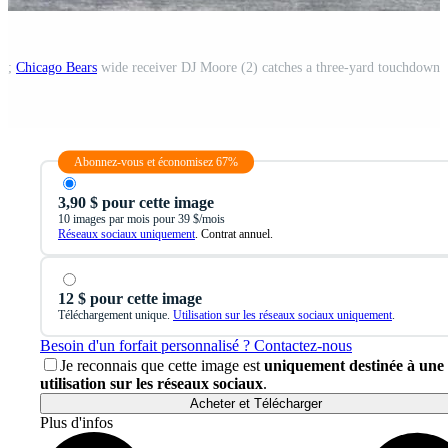
SA;
Chicago Bears
wide receiver DJ Moore (2) catches a three-yard touchdown pass thrown by quarterback
Abonnez-vous et économisez 67%
3,90 $ pour cette image
10 images par mois pour 39 $/mois
Réseaux sociaux uniquement
. Contrat annuel.
12 $ pour cette image
Téléchargement unique.
Utilisation sur les réseaux sociaux uniquement
.
Besoin d'un forfait personnalisé ? Contactez-nous
Je reconnais que cette image est
uniquement destinée à une
utilisation sur les réseaux sociaux
.
Acheter et Télécharger
Plus d'infos