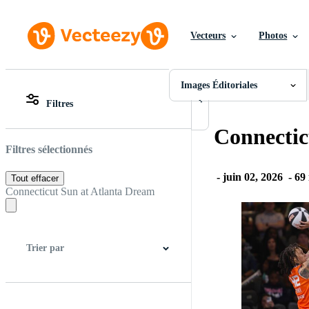
Vecteurs
Photos
Images Éditoriales
Toutes Images
Photos
Images Éditoriales
PNGs
Filtres
PSDs
Toutes Images
SVGs
Photos
Connectic
Modèles
PNGs
Vecteurs
PSDs
Filtres sélectionnés
Vidéos
SVGs
Motion graphics
Modèles
-
juin 02, 2026
-
69 
Tout effacer
Images Éditoriales
Vecteurs
Connecticut Sun at Atlanta Dream
Événements Éditoriaux
Vidéos
Motion graphics
Images Éditoriales
Événements Éditoriaux
Trier par
Meilleure correspondance
Plus récent