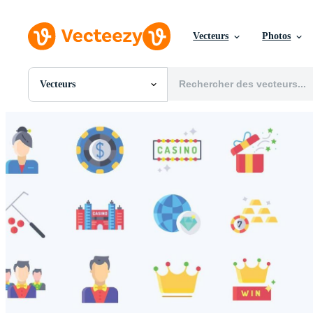
Vecteurs
Photos
Vecteurs
Toutes Images
Photos
PNGs
PSDs
SVGs
Modèles
Vecteurs
Vidéos
Motion graphics
Images Éditoriales
Événements Éditoriaux