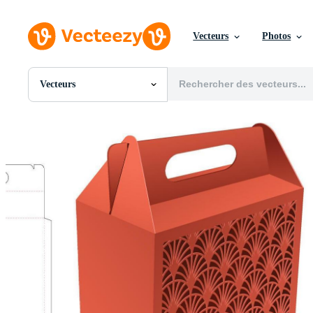
Vecteurs
Photos
Vecteurs
Toutes Images
Photos
PNGs
PSDs
SVGs
Modèles
Vecteurs
Vidéos
Motion graphics
Images Éditoriales
Événements Éditoriaux