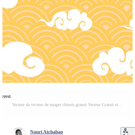
terest
Vecteur de vecteur de nuages ​​chinois gratuit Vecteur Gratuit et SVG Gratuit
Nouri Atchabao