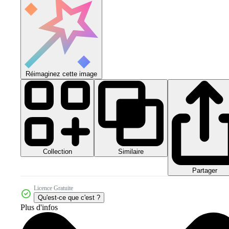
Réimaginez cette image
Collection
Similaire
Partager
Licence Gratuite
Qu'est-ce que c'est ?
Plus d'infos