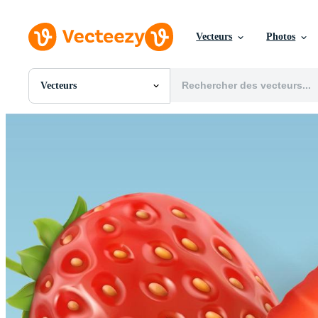
Vecteurs
Photos
Vecteurs
Toutes Images
Photos
PNGs
PSDs
SVGs
Modèles
Vecteurs
Vidéos
Motion graphics
Images Éditoriales
Événements Éditoriaux