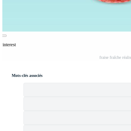
Pinterest
fraise fraîche réali
Mots-clés associés