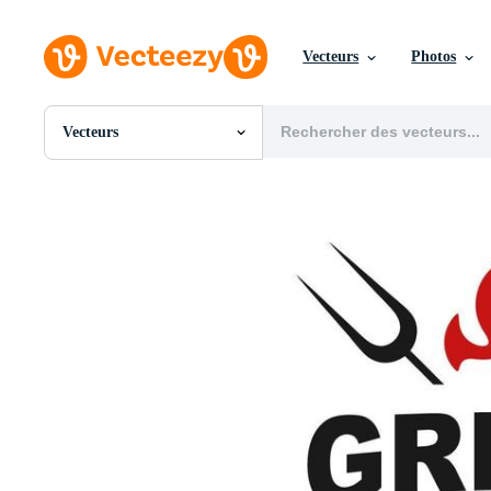
Vecteurs
Photos
Vecteurs
Toutes Images
Photos
PNGs
PSDs
SVGs
Modèles
Vecteurs
Vidéos
Motion graphics
Images Éditoriales
Événements Éditoriaux