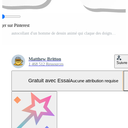
ager sur Pinterest
autocollant d'un homme de dessin animé qui claque des doigts Vecteur Pro et SVG Pro
Matthew Britton
Suivre
1 468 512 Ressources
Gratuit avec Essai
Aucune attribution requise