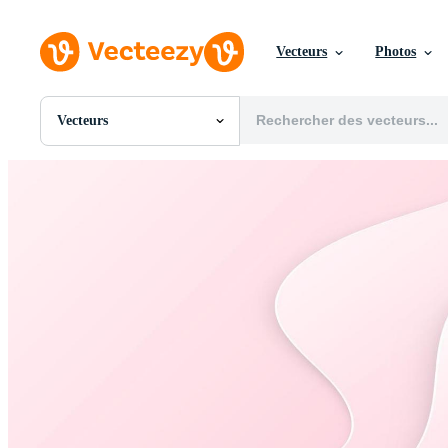
Vecteurs
Photos
Vecteurs
Toutes Images
Photos
PNGs
PSDs
SVGs
Modèles
Vecteurs
Vidéos
Motion graphics
Images Éditoriales
Événements Éditoriaux