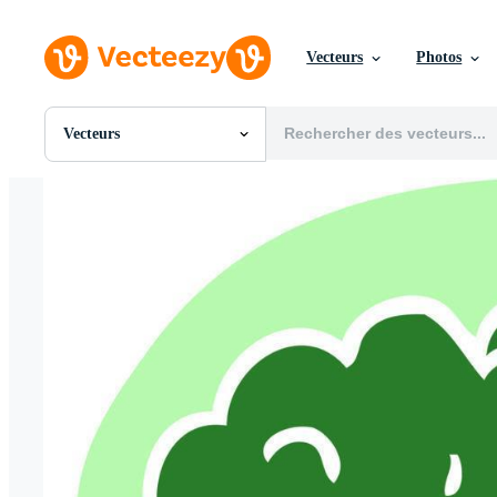
Vecteurs
Photos
Vecteurs
Toutes Images
Photos
PNGs
PSDs
SVGs
Modèles
Vecteurs
Vidéos
Motion graphics
Images Éditoriales
Événements Éditoriaux