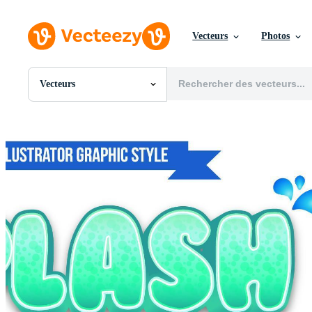
Vecteurs
Photos
Vecteurs
Toutes Images
Photos
PNGs
PSDs
SVGs
Modèles
Vecteurs
Vidéos
Motion graphics
Images Éditoriales
Événements Éditoriaux