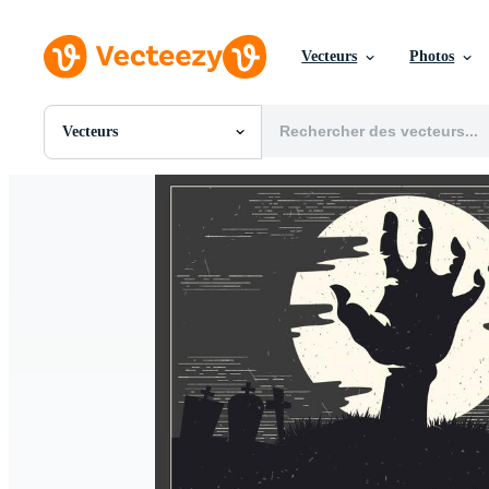
Vecteurs
Photos
Vecteurs
Toutes Images
Photos
PNGs
PSDs
SVGs
Modèles
Vecteurs
Vidéos
Motion graphics
Images Éditoriales
Événements Éditoriaux