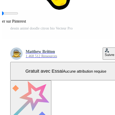
ger sur Pinterest
dessin animé doodle citron bio Vecteur Pro
Matthew Britton
Suivre
1 468 512 Ressources
Gratuit avec Essai
Aucune attribution requise