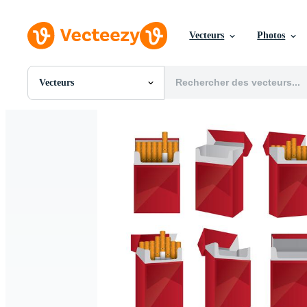
Vecteurs
Photos
Vecteurs
Toutes Images
Photos
PNGs
PSDs
SVGs
Modèles
Vecteurs
Vidéos
Motion graphics
Images Éditoriales
Événements Éditoriaux