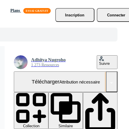
Plans
Inscription
Connecter
Adhitya Nugroho
Suivre
1 273 Ressources
Télécharger
Attribution nécessaire
Collection
Similaire