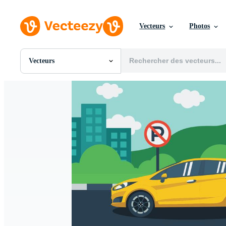
Vecteurs
Photos
Vecteurs
Toutes Images
Photos
PNGs
PSDs
SVGs
Modèles
Vecteurs
Vidéos
Motion graphics
Images Éditoriales
Événements Éditoriaux