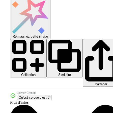
Réimaginez cette image
Collection
Similaire
Partager
Licence Gratuite
Qu'est-ce que c'est ?
Plus d'infos