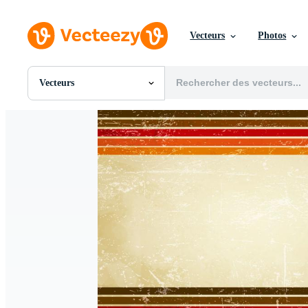
Vecteurs
Photos
Vecteurs
Toutes Images
Photos
PNGs
PSDs
SVGs
Modèles
Vecteurs
Vidéos
Motion graphics
Images Éditoriales
Événements Éditoriaux