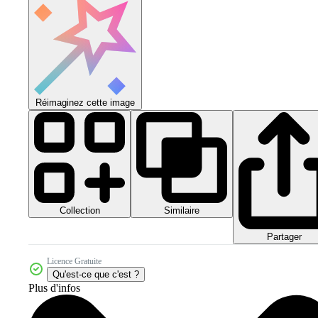
Réimaginez cette image
Collection
Similaire
Partager
Licence Gratuite
Qu'est-ce que c'est ?
Plus d'infos