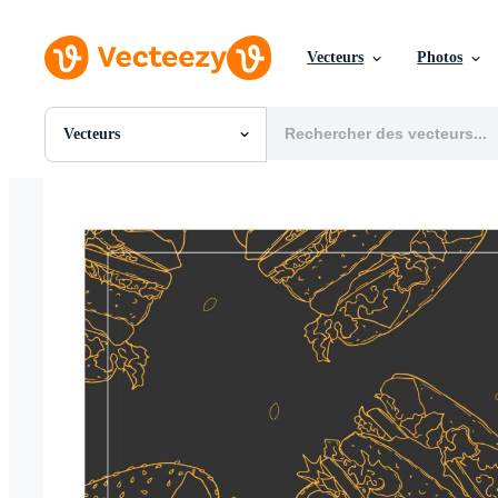
Vecteurs
Photos
Vecteurs
Toutes Images
Photos
PNGs
PSDs
SVGs
Modèles
Vecteurs
Vidéos
Motion graphics
Images Éditoriales
Événements Éditoriaux