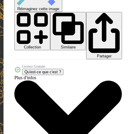
Réimaginez cette image
Collection
Similaire
Partager
Licence Gratuite
Qu'est-ce que c'est ?
Plus d'infos