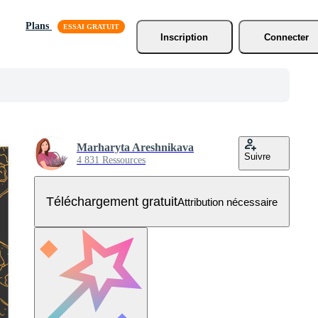
Plans
Inscription
Connecter
Marharyta Areshnikava
Suivre
4 831 Ressources
Téléchargement gratuit
Attribution nécessaire