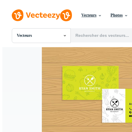
Vecteurs
Photos
Vecteurs
Toutes Images
Photos
PNGs
PSDs
SVGs
Modèles
Vecteurs
Vidéos
Motion graphics
Images Éditoriales
Événements Éditoriaux