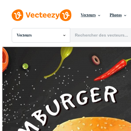
Vecteurs
Photos
Vecteurs
Toutes Images
Photos
PNGs
PSDs
SVGs
Modèles
Vecteurs
Vidéos
Motion graphics
Images Éditoriales
Événements Éditoriaux