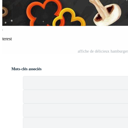
nterest
affiche de délicieux hamburger
Mots-clés associés