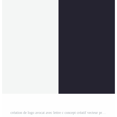
création de logo avocat avec lettre c concept créatif vecteur premium Vecteur Pro et SVG Pro