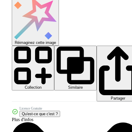
Réimaginez cette image
Collection
Similaire
Partager
Licence Gratuite
Qu'est-ce que c'est ?
Plus d'infos