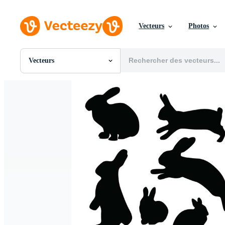
Vecteurs
Photos
Vecteurs
Toutes Images
Photos
PNGs
PSDs
SVGs
Modèles
Vecteurs
Vidéos
Motion graphics
Images Éditoriales
Événements Éditoriaux