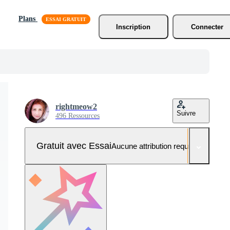
Plans
Inscription
Connecter
rightmeow2
Suivre
496 Ressources
Gratuit avec Essai
Aucune attribution requise