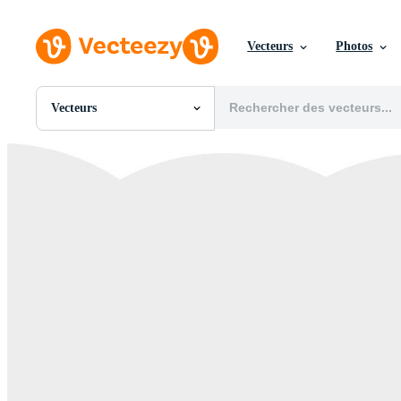
Vecteurs
Photos
Vecteurs
Toutes Images
Photos
PNGs
PSDs
SVGs
Modèles
Vecteurs
Vidéos
Motion graphics
Images Éditoriales
Événements Éditoriaux