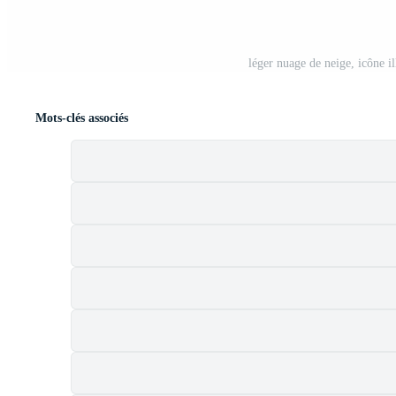
léger nuage de neige, icône il
Mots-clés associés