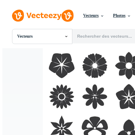
Vecteurs
Photos
Vecteurs
Toutes Images
Photos
PNGs
PSDs
SVGs
Modèles
Vecteurs
Vidéos
Motion graphics
Images Éditoriales
Événements Éditoriaux