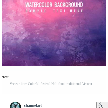
terest
Vecteur libre Colorful festival Holi fond traditionnel Vecteur Pro et SVG Pro
channelart