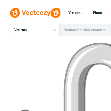
Vecteurs
Photos
Vecteurs
Toutes Images
Photos
PNGs
PSDs
SVGs
Modèles
Vecteurs
Vidéos
Motion graphics
Images Éditoriales
Événements Éditoriaux