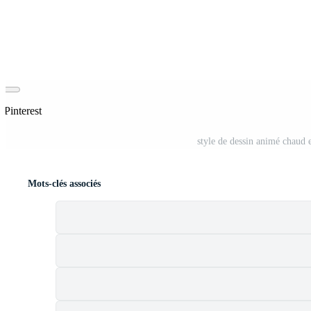
 Pinterest
style de dessin animé chaud e
Mots-clés associés