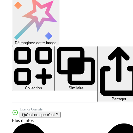
Réimaginez cette image
Collection
Similaire
Partager
Licence Gratuite
Qu'est-ce que c'est ?
Plus d'infos