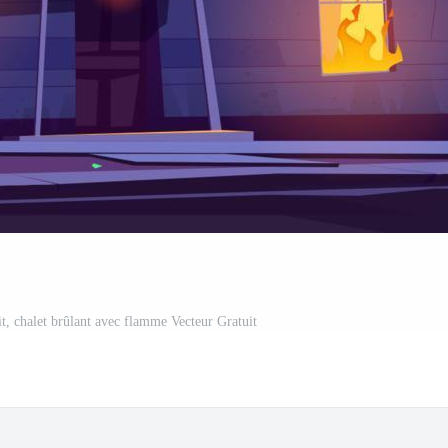
it, chalet brûlant avec flamme Vecteur Gratuit