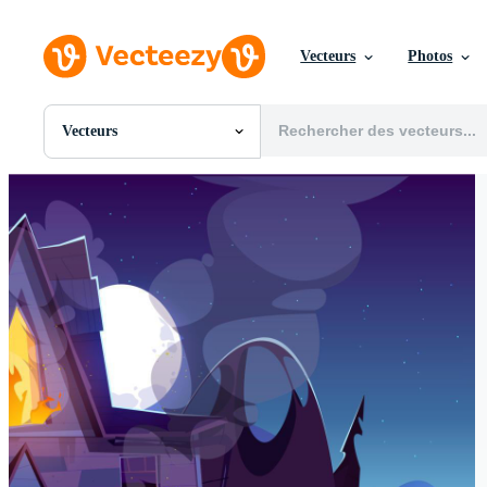
Vecteurs
Photos
Vecteurs
Toutes Images
Photos
PNGs
PSDs
SVGs
Modèles
Vecteurs
Vidéos
Motion graphics
Images Éditoriales
Événements Éditoriaux