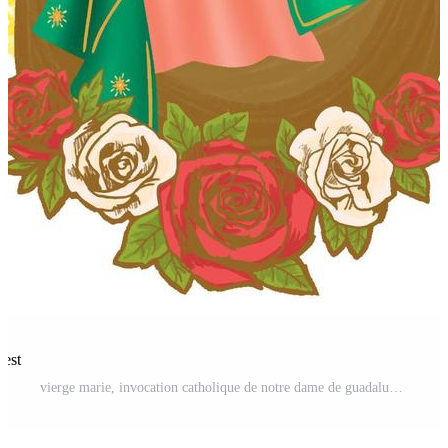
rest
vierge marie, invocation catholique de notre dame de guadalupe, impératrice d'amérique Vecteur Pro