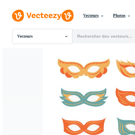
Vecteurs
Photos
Vecteurs
Toutes Images
Photos
PNGs
PSDs
SVGs
Modèles
Vecteurs
Vidéos
Motion graphics
Images Éditoriales
Événements Éditoriaux