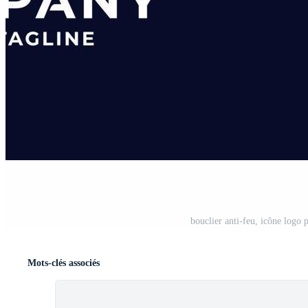
bouclier anti-feu, icône logo 
Mots-clés associés