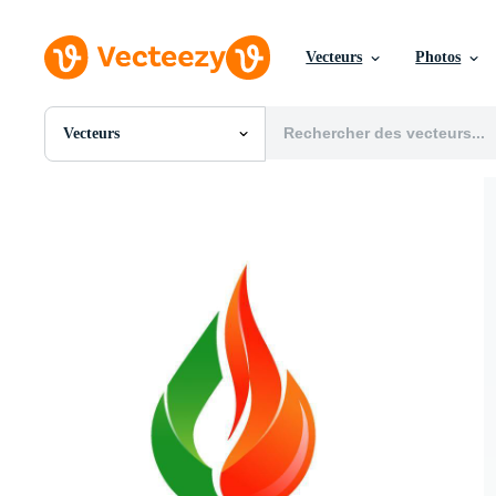
Vecteurs
Photos
Vecteurs
Toutes Images
Photos
PNGs
PSDs
SVGs
Modèles
Vecteurs
Vidéos
Motion graphics
Images Éditoriales
Événements Éditoriaux