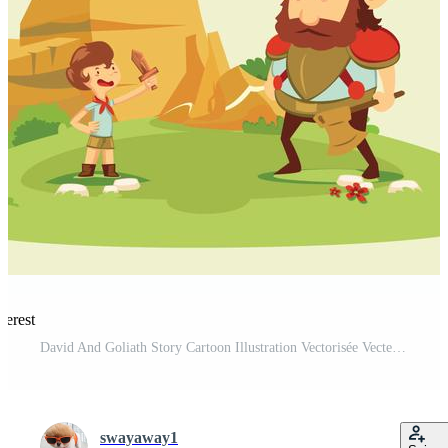
terest
David And Goliath Story Cartoon Illustration Vectorisée Vecteur Pro et SVG Pro
swayaway1