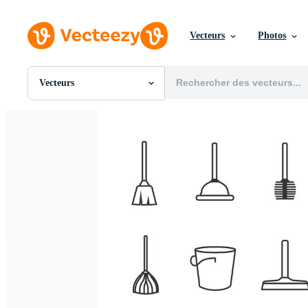
Vecteurs
Photos
Vecteurs
Toutes Images
Photos
PNGs
PSDs
SVGs
Modèles
Vecteurs
Vidéos
Motion graphics
Images Éditoriales
Événements Éditoriaux